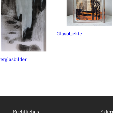
Glasobjekte
erglasbilder
Rechtliches
Exter