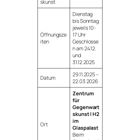
skunst
Dienstag
bis Sonntag
jeweils 10-
Öffnungsze
17 Uhr
iten
Geschlosse
n am 24.12.
und
31.12.2025
29.11.2025 –
Datum
22.03.2026
Zentrum
für
Gegenwart
skunst | H2
im
Ort
Glaspalast
Beim